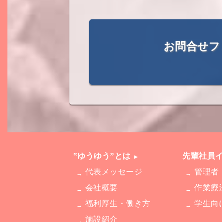
お問合せフ
‟ゆうゆう”とは
先輩社員
代表メッセージ
管理者
会社概要
作業療
福利厚生・働き方
学生向
施設紹介