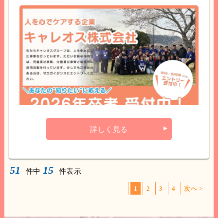
詳しく見る
51
15
件中
件表示
1
2
3
4
次へ >