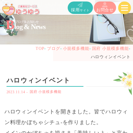
メ
採用
お問合せ
サイト
ニ
B
ブログ & お知らせ
log & News
ュ
ー
TOP
ブログ
小規模多機能
国府 小規模多機能
を
ハロウィンイベント
開
く
ハロウィンイベント
2023.11.14
-
国府 小規模多機能
ハロウィンイベントを開きました。皆でハロウィ
ン料理かぼちゃシチュ-を作りました。
メインのかぼちゃを皆さま「美味しいよ」と言わ