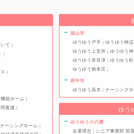
福山市
ゆうゆう戸手
ゆうゆう神
ついて
ゆうゆう上安井
ゆうゆう
ト
ゆうゆう奈良津
ゆうゆう
ゆうゆう南本庄
ビス
府中市
ゆうゆう高木
ナーシング
多機能ホーム
訪問看護
ゆう
ゆうゆうの介護
ナーシングホーム
企業理念
シニア事業部 部