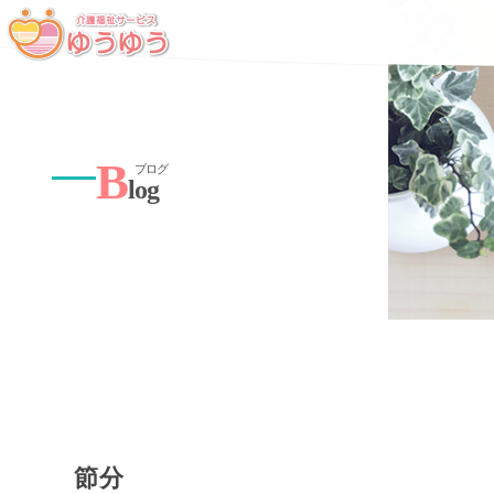
B
ブログ
log
節分