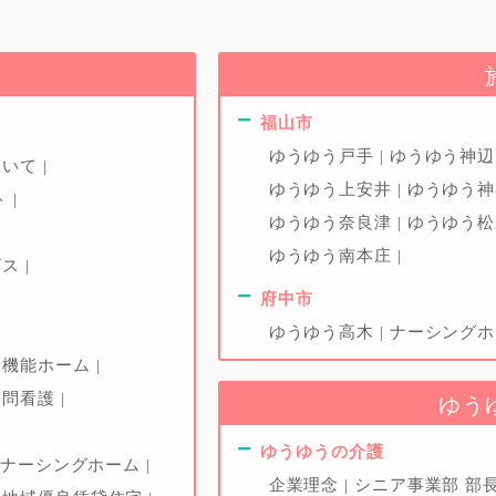
福山市
ゆうゆう戸手
ゆうゆう神
ついて
ゆうゆう上安井
ゆうゆう
ト
ゆうゆう奈良津
ゆうゆう
ゆうゆう南本庄
ビス
府中市
ゆうゆう高木
ナーシング
多機能ホーム
訪問看護
ゆう
ゆうゆうの介護
ナーシングホーム
企業理念
シニア事業部 部