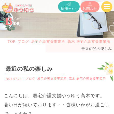
メ
採用
お問合せ
サイト
ニ
B
ブログ
log
ュ
ー
TOP
ブログ
居宅介護支援事業所
高木 居宅介護支援事業所
を
最近の私の楽しみ
開
く
最近の私の楽しみ
2024.07.22
-
ブログ
居宅介護支援事業所
高木 居宅介護支援事業所
こんにちは、居宅介護支援ゆうゆう高木です。
暑い日が続いております・・皆様いかがお過ごし
でしょうか？