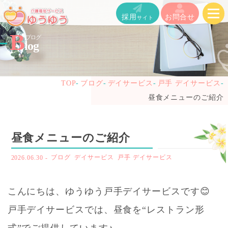
メ
採用
お問合せ
サイト
ニ
B
ブログ
log
ュ
ー
TOP
ブログ
デイサービス
戸手 デイサービス
を
昼食メニューのご紹介
開
く
昼食メニューのご紹介
2026.06.30
-
ブログ
デイサービス
戸手 デイサービス
こんにちは、ゆうゆう戸手デイサービスです😊
戸手デイサービスでは、昼食を“レストラン形
式”でご提供しています♪