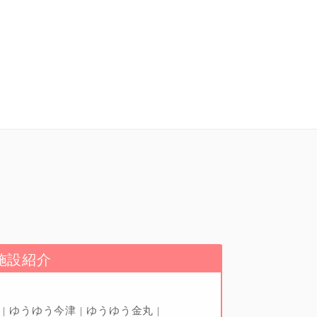
施設紹介
辺
ゆうゆう今津
ゆうゆう金丸