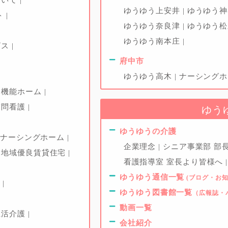
ゆうゆう上安井
ゆうゆう
ト
ゆうゆう奈良津
ゆうゆう
ゆうゆう南本庄
ビス
府中市
ゆうゆう高木
ナーシング
多機能ホーム
訪問看護
ゆう
ゆうゆうの介護
ナーシングホーム
企業理念
シニア事業部 部
け地域優良賃貸住宅
看護指導室 室長より皆様へ
ゆうゆう通信一覧
(ブログ・お知
ー
ゆうゆう図書館一覧
（広報誌・
動画一覧
生活介護
会社紹介